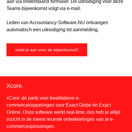
aan via onderstaand formulier. De uitnodiging voor deze
Teams-bijeenkomst volgt via e-mail.
Leden van Accountancy-Software.NU ontvangen
automatisch een uitnodiging tot aanmelding.
meld je aan voor de bijeenkomst
Xcore.
xCore: dé partij voor kwalitatieve e-
commercekoppelingen voor Exact Globe én Exact
Online. Onze software werkt real-time, dus heb je altijd
inzicht in de meest recente ontwikkelingen van je e-
commerceoplossingen.